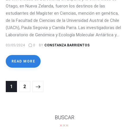
Otago, en Nueva Zelanda, fueron los destinos de las
estudiantes del Magíster en Ciencias, mención en genética,
de la Facultad de Ciencias de la Universidad Austral de Chile
(UACh), Paula Segovia y Camila Parra. Las investigadoras del
Laboratorio de Genómica y Ecología Molecular Antártica y…
03/05/2024
0
BY
CONSTANZA BARRIENTOS
READ MORE
Navegación
>
PAGE
1
PAGE
2
de
entradas
BUSCAR