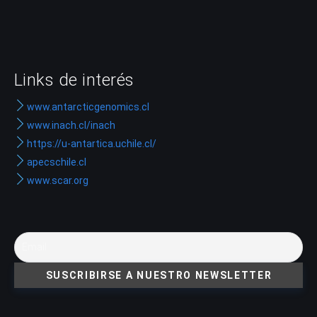
Links de interés
www.antarcticgenomics.cl
www.inach.cl/inach
https://u-antartica.uchile.cl/
apecschile.cl
www.scar.org