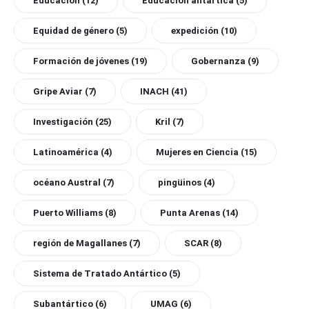
Educación
(12)
Educación antártica
(5)
Equidad de género
(5)
expedición
(10)
Formación de jóvenes
(19)
Gobernanza
(9)
Gripe Aviar
(7)
INACH
(41)
Investigación
(25)
Kril
(7)
Latinoamérica
(4)
Mujeres en Ciencia
(15)
océano Austral
(7)
pingüinos
(4)
Puerto Williams
(8)
Punta Arenas
(14)
región de Magallanes
(7)
SCAR
(8)
Sistema de Tratado Antártico
(5)
Subantártico
(6)
UMAG
(6)