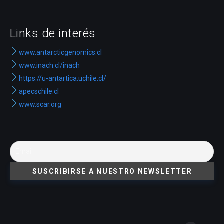
Links de interés
www.antarcticgenomics.cl
www.inach.cl/inach
https://u-antartica.uchile.cl/
apecschile.cl
www.scar.org