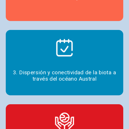
3. Dispersión y conectividad de la biota a
través del océano Austral