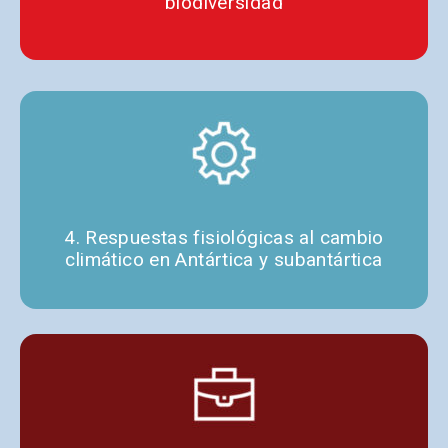
biodiversidad
4. Respuestas fisiológicas al cambio
climático en Antártica y subantártica