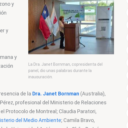
zono y 
ión 
r y 
umana y 
La Dra. Janet Bornman, copresidenta del
zación 
panel, dio unas palabras durante la
inauguración.
resencia de la 
Dra. Janet Bornman
(Australia), 
Pérez, profesional del Ministerio de Relaciones 
el Protocolo de Montreal; Claudia Paratori, 
isterio del Medio Ambiente
; Camila Bravo, 