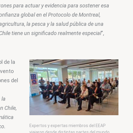
zones para actuar y evidencia para sostener esa 
nfianza global en el Protocolo de Montreal, 
gricultura, la pesca y la salud pública de una 
hile tiene un significado realmente especial
”, 
l de la 
vento 
ones del 
 la 
n Chile, 
mática 
o. 
Expertos y expertas miembros del EEAP
viajaron desde distintas partes del mundo