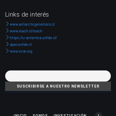
Links de interés
www.antarcticgenomics.cl
www.inach.cl/inach
https://u-antartica.uchile.cl/
apecschile.cl
www.scar.org
INICIO
SOMOS
INVESTIGACIÓN