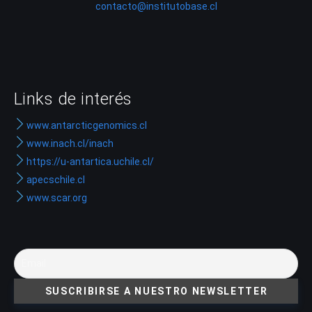
contacto@institutobase.cl
Links de interés
www.antarcticgenomics.cl
www.inach.cl/inach
https://u-antartica.uchile.cl/
apecschile.cl
www.scar.org