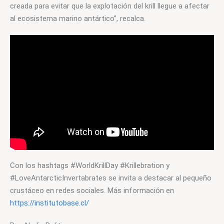
creada para evitar que la explotación del krill llegue a afectar 
al ecosistema marino antártico”, recalca.
Con los hashtags #WorldKrillDay #Krillebration y 
#LoveAntarcticInvertabrates se invita a destacar al pequeño 
crustáceo en redes sociales. Más información en 
https://institutobase.cl/