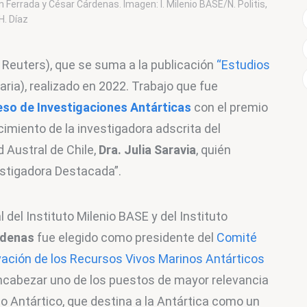
n Ferrada y César Cárdenas. Imagen: I. Milenio BASE/N. Politis,
H. Díaz
 Reuters), que se suma a la publicación 
“Estudios 
taria), realizado en 2022. Trabajo que fue 
eso de Investigaciones Antárticas
 con el premio 
cimiento de la investigadora adscrita del 
 Austral de Chile, 
Dra. Julia Saravia
, quién 
estigadora Destacada”.
 del Instituto Milenio BASE y del Instituto 
rdenas
 fue elegido como presidente del 
Comité 
vación de los Recursos Vivos Marinos Antárticos 
 encabezar uno de los puestos de mayor relevancia 
do Antártico, que destina a la Antártica como un 