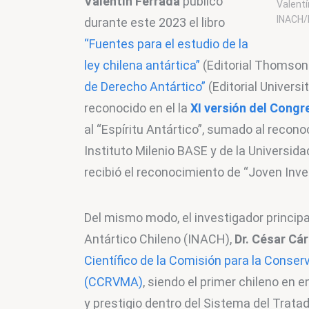
Valentín Ferrada
 publicó 
Valentí
INACH/
durante este 2023 el libro 
“Fuentes para el estudio de la 
ley chilena antártica”
 (Editorial Thomson
de Derecho Antártico”
 (Editorial Universi
reconocido en el la 
XI versión del Congr
al “Espíritu Antártico”, sumado al recono
Instituto Milenio BASE y de la Universidad
recibió el reconocimiento de “Joven Inv
Del mismo modo, el investigador principal
Antártico Chileno (INACH), 
Dr. César Cá
Científico de la Comisión para la Conser
(CCRVMA)
, siendo el primer chileno en
y prestigio dentro del Sistema del Trata