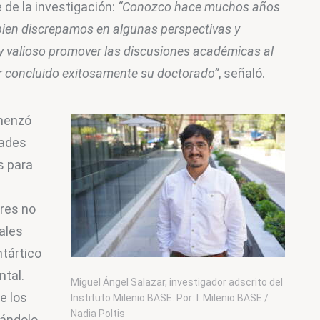
 de la investigación:
 “Conozco hace muchos años 
i bien discrepamos en algunas perspectivas y 
y valioso promover las discusiones académicas al 
er concluido exitosamente su doctorado”
, señaló.
omenzó 
dades 
s para 
res no 
ales 
tártico 
tal. 
Miguel Ángel Salazar, investigador adscrito del
e los 
Instituto Milenio BASE. Por: I. Milenio BASE /
Nadia Poltis
ándolo 