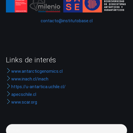
contacto@institutobase.cl
Links de interés
www.antarcticgenomics.cl
www.inach.cl/inach
https://u-antartica.uchile.cl/
apecschile.cl
www.scar.org