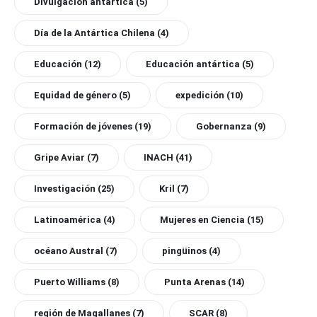
Divulgación antártica
(5)
Día de la Antártica Chilena
(4)
Educación
(12)
Educación antártica
(5)
Equidad de género
(5)
expedición
(10)
Formación de jóvenes
(19)
Gobernanza
(9)
Gripe Aviar
(7)
INACH
(41)
Investigación
(25)
Kril
(7)
Latinoamérica
(4)
Mujeres en Ciencia
(15)
océano Austral
(7)
pingüinos
(4)
Puerto Williams
(8)
Punta Arenas
(14)
región de Magallanes
(7)
SCAR
(8)