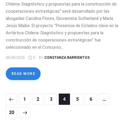
Chilena: Diagnóstico y propuestas para la construcción de
cooperaciones estratégicas” será desarrollado por las
abogadas Carolina Flores, Giovannina Sutherland y María
Jesús Maibe. El proyecto “Presencia de Estados clave en la
Antártica Chilena: Diagnóstico y propuestas para la
construcción de cooperaciones estratégicas” fue
seleccionado en el Concurso…
05/08/2025
0
BY
CONSTANZA BARRIENTOS
READ MORE
Navegación
PAGE
1
PAGE
2
PAGE
3
PAGE
4
PAGE
5
PAGE
6
…
de
entradas
PAGE
20