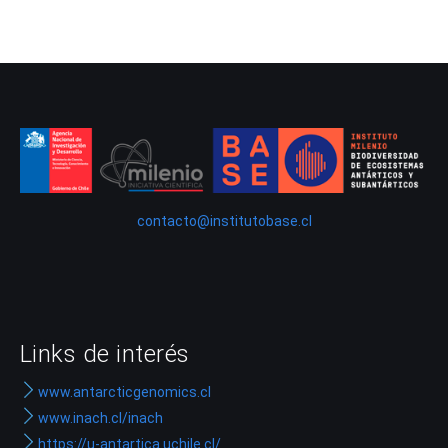
contacto@institutobase.cl
Links de interés
www.antarcticgenomics.cl
www.inach.cl/inach
https://u-antartica.uchile.cl/