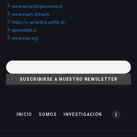
www.antarcticgenomics.cl
www.inach.cl/inach
https://u-antartica.uchile.cl/
apecschile.cl
www.scar.org
INICIO
SOMOS
INVESTIGACIÓN