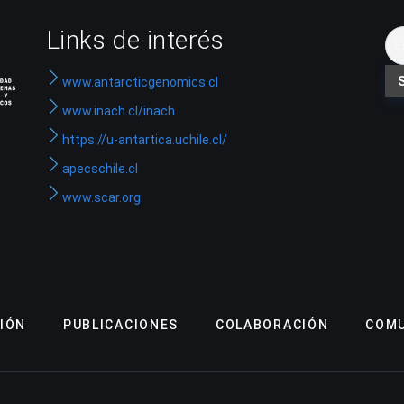
Links de interés
www.antarcticgenomics.cl
www.inach.cl/inach
https://u-antartica.uchile.cl/
apecschile.cl
www.scar.org
IÓN
PUBLICACIONES
COLABORACIÓN
COMU