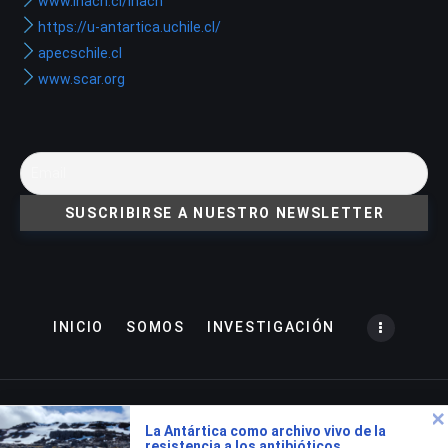
www.inach.cl/inach
https://u-antartica.uchile.cl/
apecschile.cl
www.scar.org
INICIO
SOMOS
INVESTIGACIÓN
Copyright © 2022. All rights reserved. Potenciado por
La Antártica como archivo vivo de la
Innovaweb
resistencia a los antibióticos