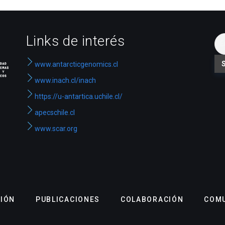
Links de interés
www.antarcticgenomics.cl
www.inach.cl/inach
https://u-antartica.uchile.cl/
apecschile.cl
www.scar.org
CIÓN
PUBLICACIONES
COLABORACIÓN
COMU