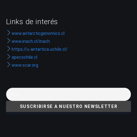
Links de interés
www.antarcticgenomics.cl
www.inach.cl/inach
https://u-antartica.uchile.cl/
apecschile.cl
www.scar.org