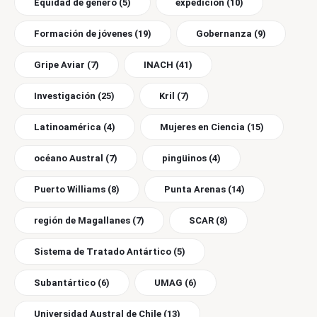
Equidad de género
(5)
expedición
(10)
Formación de jóvenes
(19)
Gobernanza
(9)
Gripe Aviar
(7)
INACH
(41)
Investigación
(25)
Kril
(7)
Latinoamérica
(4)
Mujeres en Ciencia
(15)
océano Austral
(7)
pingüinos
(4)
Puerto Williams
(8)
Punta Arenas
(14)
región de Magallanes
(7)
SCAR
(8)
Sistema de Tratado Antártico
(5)
Subantártico
(6)
UMAG
(6)
Universidad Austral de Chile
(13)