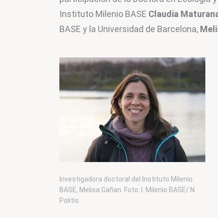
Instituto Milenio BASE 
Claudia Maturan
BASE y la Universidad de Barcelona, 
Meli
Investigadora doctoral del Instituto Milenio
BASE, Melisa Gañan. Foto: I. Milenio BASE/ N.
Politis