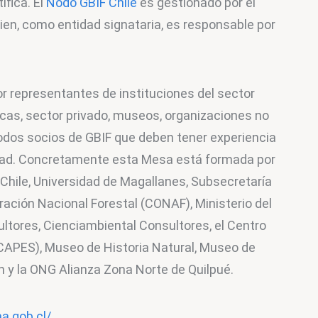
fica. El 
Nodo GBIF Chile
 es gestionado por el 
ien, como entidad signataria, es responsable por 
 representantes de instituciones del sector 
ficas, sector privado, museos, organizaciones no 
odos socios de GBIF que deben tener experiencia 
idad. Concretamente esta Mesa está formada por 
 Chile, Universidad de Magallanes, Subsecretaría 
ación Nacional Forestal (CONAF), Ministerio del 
tores, Cienciambiental Consultores, el Centro 
(CAPES), Museo de Historia Natural, Museo de 
n y la ONG Alianza Zona Norte de Quilpué.
a.gob.cl/