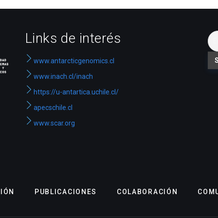
Links de interés
www.antarcticgenomics.cl
www.inach.cl/inach
https://u-antartica.uchile.cl/
apecschile.cl
www.scar.org
CIÓN
PUBLICACIONES
COLABORACIÓN
COMU