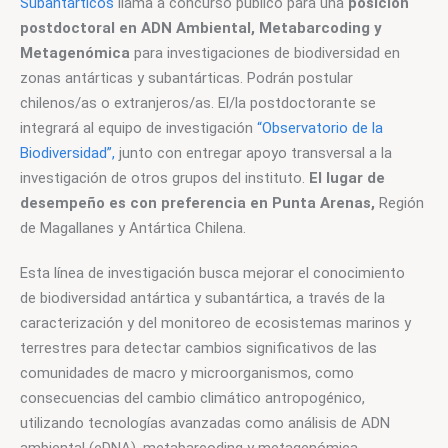
Subantárticos
 llama a concurso público para una 
posición 
postdoctoral en ADN Ambiental, Metabarcoding y 
Metagenómica
 para investigaciones de biodiversidad en 
zonas antárticas y subantárticas. Podrán postular 
chilenos/as o extranjeros/as. El/la postdoctorante se 
integrará al equipo de investigación 
“Observatorio de la 
Biodiversidad”,
 junto con entregar apoyo transversal a la 
investigación de otros grupos del instituto. 
El lugar de 
desempeño es con preferencia en Punta Arenas,
 Región 
de Magallanes y Antártica Chilena.
Esta línea de investigación busca mejorar el conocimiento 
de biodiversidad antártica y subantártica, a través de la 
caracterización y del monitoreo de ecosistemas marinos y 
terrestres para detectar cambios significativos de las 
comunidades de macro y microorganismos, como 
consecuencias del cambio climático antropogénico, 
utilizando tecnologías avanzadas como análisis de ADN 
ambiental (eDNA), metabarcoding y metagenómica.