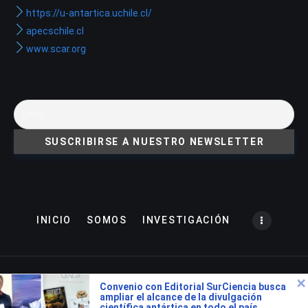
https://u-antartica.uchile.cl/
apecschile.cl
www.scar.org
INICIO
SOMOS
INVESTIGACIÓN
Copyright © 2022. All rights reserved. Potenciado por
Convenio con Editorial SurCiencia busca
ampliar el alcance de la divulgación
Innovaweb
científica antártica en todo el país