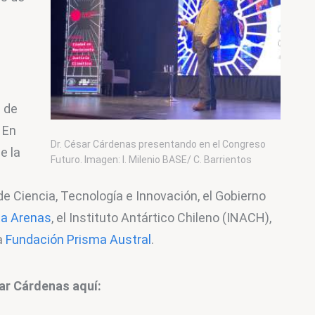
 de 
. En 
Dr. César Cárdenas presentando en el Congreso
e la 
Futuro. Imagen: I. Milenio BASE/ C. Barrientos
 
 de Ciencia, Tecnología e Innovación, el Gobierno 
ta Arenas
, el Instituto Antártico Chileno (INACH), 
 
Fundación Prisma Austral
.
sar Cárdenas aquí: