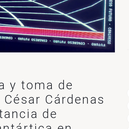
a y toma de
. César Cárdenas
tancia de
antártica en