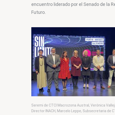
encuentro liderado por el Senado de la R
Futuro.
Seremi de CTCI Macrozona Austral, Verónica Vallej
Director INACH, Marcelo Leppe, Subsecretaria de C