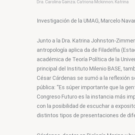
Dra. Carolina Gainza; Catriona Mckinnon; Katrina
Johnston; Dr. César Cárdenas; y Presidente de Pri
austral, Marcelo Agüero. Imagen: I. Milenio BASE/ C.
Investigación de la UMAG, Marcelo Navar
Barrientos
Junto a la Dra. Katrina Johnston-Zimmerm
antropología aplica da de Filadelfia (Esta
académica de Teoría Política de la Univer
principal del Instituto Milenio BASE, tamb
César Cárdenas se sumó a la reflexión s
pública: “Es súper importante que la gent
Congreso Futuro es la instancia más imp
con la posibilidad de escuchar a exposit
distintos tipos de presentaciones de dif