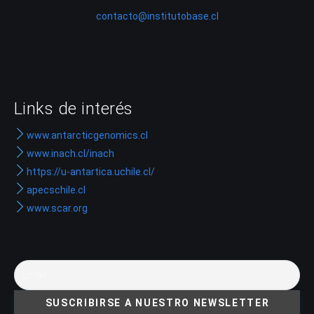
contacto@institutobase.cl
Links de interés
www.antarcticgenomics.cl
www.inach.cl/inach
https://u-antartica.uchile.cl/
apecschile.cl
www.scar.org