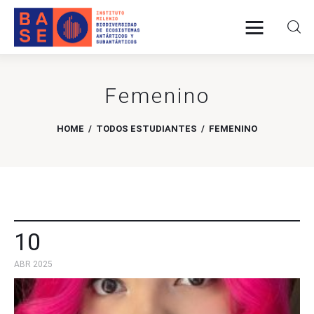
Femenino
INICIO
SOMOS
HOME
TODOS ESTUDIANTES
FEMENINO
INVESTIGACIÓN
PUBLICACIONES
COLABORACIÓN
10
ABR 2025
COMUNICACIONES
CONTACTO