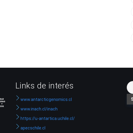
Links de interés
www.antarcticgenomics.cl
www.inach.cl/inach
https://u-antartica.uchile.cl/
apecschile.cl