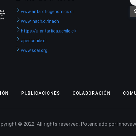
www.antarcticgenomics.cl
www.inach.cl/inach
https://u-antartica.uchile.cl/
apecschile.cl
www.scar.org
IÓN
PUBLICACIONES
COLABORACIÓN
COMU
pyright © 2022. All rights reserved. Potenciado por Innova