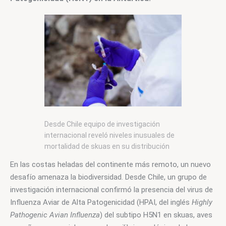
Desde Chile equipo de investigación
internacional reveló niveles inusuales de
mortalidad de skuas en su distribución
más meridional producto del virus de
En las costas heladas del continente más remoto, un nuevo 
Influenza Aviar de Alta Patogenicidad
desafío amenaza la biodiversidad. Desde Chile, un grupo de 
(H5N1) en la Antártica.
investigación internacional confirmó la presencia del virus de 
Influenza Aviar de Alta Patogenicidad (HPAI, del inglés 
Highly 
Pathogenic Avian Influenza
) del subtipo H5N1 en skuas, aves 