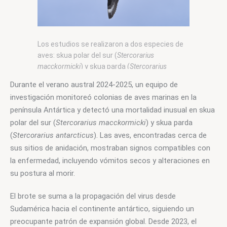
Los estudios se realizaron a dos especies de
aves: skua polar del sur (
Stercorarius
macckormicki
) y skua parda (
Stercorarius
antarcticus
) durante etapas tempranas y
Durante el verano austral 2024-2025, un equipo de 
posteriores a su período reproductivo.
investigación monitoreó colonias de aves marinas en la 
península Antártica y detectó una mortalidad inusual en skua 
polar del sur (
Stercorarius macckormicki
) y skua parda 
(
Stercorarius antarcticus
). Las aves, encontradas cerca de 
sus sitios de anidación, mostraban signos compatibles con 
la enfermedad, incluyendo vómitos secos y alteraciones en 
su postura al morir.
El brote se suma a la propagación del virus desde 
Sudamérica hacia el continente antártico, siguiendo un 
preocupante patrón de expansión global. Desde 2023, el 