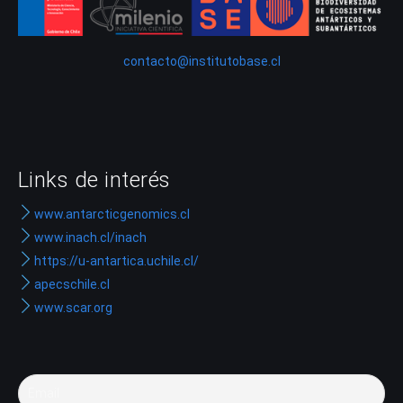
contacto@institutobase.cl
Links de interés
www.antarcticgenomics.cl
www.inach.cl/inach
https://u-antartica.uchile.cl/
apecschile.cl
www.scar.org