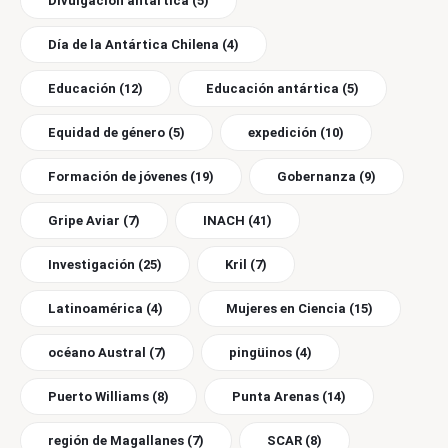
Divulgación antártica
(5)
Día de la Antártica Chilena
(4)
Educación
(12)
Educación antártica
(5)
Equidad de género
(5)
expedición
(10)
Formación de jóvenes
(19)
Gobernanza
(9)
Gripe Aviar
(7)
INACH
(41)
Investigación
(25)
Kril
(7)
Latinoamérica
(4)
Mujeres en Ciencia
(15)
océano Austral
(7)
pingüinos
(4)
Puerto Williams
(8)
Punta Arenas
(14)
región de Magallanes
(7)
SCAR
(8)