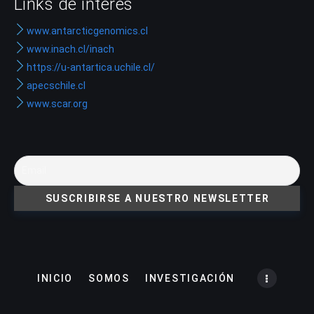
Links de interés
www.antarcticgenomics.cl
www.inach.cl/inach
https://u-antartica.uchile.cl/
apecschile.cl
www.scar.org
INICIO
SOMOS
INVESTIGACIÓN