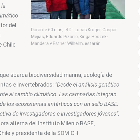
la 
imático 
tor del 
Durante 60 días, el Dr. Lucas Krüger, Gaspar
 
Mejías, Eduardo Pizarro, Kinga Hoszek-
Mandera y Esther Wilhelm, estarán
 Chile 
acampando en Punta Armonía, Antártica. Foto:
L. Krüger
que abarca biodiversidad marina, ecología de 
antas e invertebrados: 
“Desde el análisis genético 
ente al cambio climático. Las campañas integran 
 de los ecosistemas antárticos con un sello BASE: 
activa de investigadoras e investigadores jóvenes”,
tora alterna del Instituto Milenio BASE, 
hile y presidenta de la SOMICH.