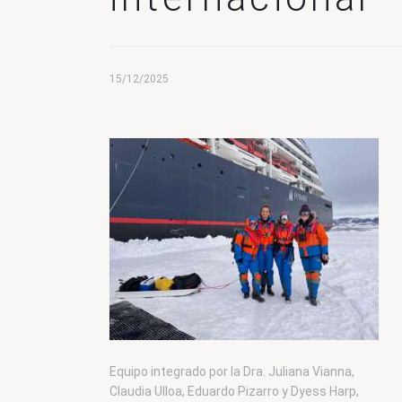
15/12/2025
Equipo integrado por la Dra. Juliana Vianna,
Claudia Ulloa, Eduardo Pizarro y Dyess Harp,