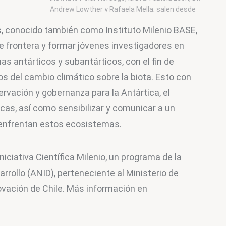
Andrew Lowther y Rafaela Mella, salen desde
Ushuaia rumbo a la Antártica para levantar
, conocido también como Instituto Milenio BASE, 
campamento. Foto: F. León
e frontera y formar jóvenes investigadores en 
as antárticos y subantárticos, con el fin de 
os del cambio climático sobre la biota. Esto con 
ervación y gobernanza para la Antártica, el 
cas, así como sensibilizar y comunicar a un 
 enfrentan estos ecosistemas.
niciativa Científica Milenio, un programa de la 
rrollo (ANID), perteneciente al Ministerio de 
ovación de Chile. Más información en 