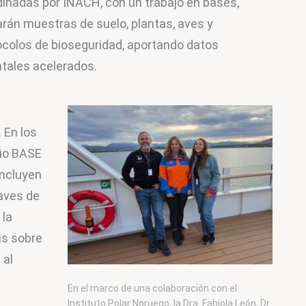
dinadas por INACH, con un trabajo en bases, 
arán muestras de suelo, plantas, aves y 
colos de bioseguridad, aportando datos 
tales acelerados. 
 En los 
nio BASE 
ncluyen 
aves de 
la 
is sobre 
al 
En el marco de una colaboración con el
Instituto Polar Noruego, la Dra. Fabiola León, Dr.