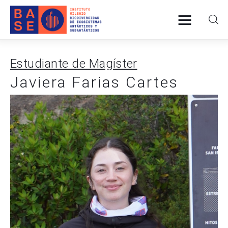
Estudiante de Magíster
INICIO
Javiera Farias Cartes
SOMOS
INVESTIGACIÓN
PUBLICACIONES
COLABORACIÓN
COMUNICACIONES