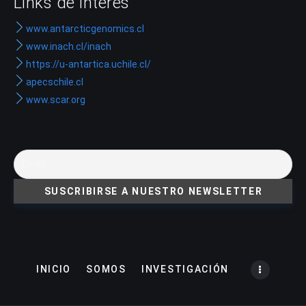
Links de interés
www.antarcticgenomics.cl
www.inach.cl/inach
https://u-antartica.uchile.cl/
apecschile.cl
www.scar.org
INICIO
SOMOS
INVESTIGACIÓN