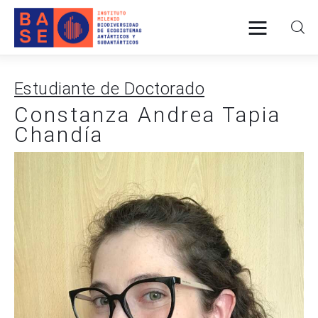
Estudiante de Doctorado
INICIO
Constanza Andrea Tapia
Chandía
SOMOS
INVESTIGACIÓN
PUBLICACIONES
COLABORACIÓN
COMUNICACIONES