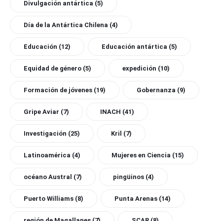
Divulgación antártica
(5)
Día de la Antártica Chilena
(4)
Educación
(12)
Educación antártica
(5)
Equidad de género
(5)
expedición
(10)
Formación de jóvenes
(19)
Gobernanza
(9)
Gripe Aviar
(7)
INACH
(41)
Investigación
(25)
Kril
(7)
Latinoamérica
(4)
Mujeres en Ciencia
(15)
océano Austral
(7)
pingüinos
(4)
Puerto Williams
(8)
Punta Arenas
(14)
región de Magallanes
(7)
SCAR
(8)