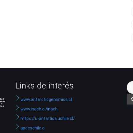
Links de interés
www.antarcticgenomics.cl
www.inach.cl/inach
https://u-antartica.uchile.cl/
apecschile.cl