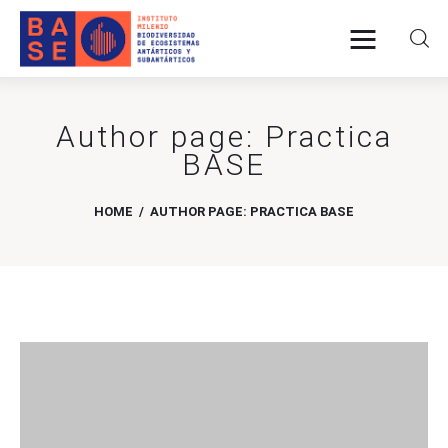
Author page: Practica
INICIO
BASE
SOMOS
HOME
AUTHOR PAGE: PRACTICA BASE
INVESTIGACIÓN
PUBLICACIONES
COLABORACIÓN
COMUNICACIONES