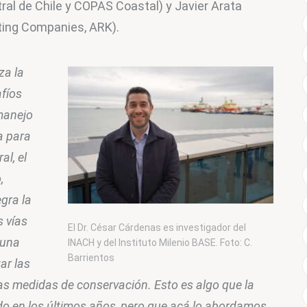
ral de Chile y COPAS Coastal) y Javier Arata 
sting Companies, ARK).
za la 
fíos 
manejo 
a para 
l, el 
, 
gra la 
s vías 
El Dr. César Cárdenas es investigador del
(una 
INACH y del Instituto Milenio BASE. Foto: C.
Barrientos
ar las 
las medidas de conservación. Esto es algo que la 
do en los últimos años, pero que acá lo abordamos 