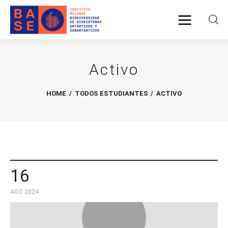
Activo
INICIO
SOMOS
HOME
TODOS ESTUDIANTES
ACTIVO
INVESTIGACIÓN
PUBLICACIONES
COLABORACIÓN
16
AGO 2024
COMUNICACIONES
CONTACTO