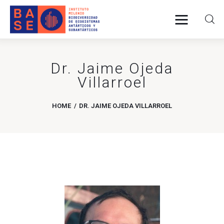
Dr. Jaime Ojeda
INICIO
Villarroel
SOMOS
HOME
DR. JAIME OJEDA VILLARROEL
INVESTIGACIÓN
PUBLICACIONES
COLABORACIÓN
COMUNICACIONES