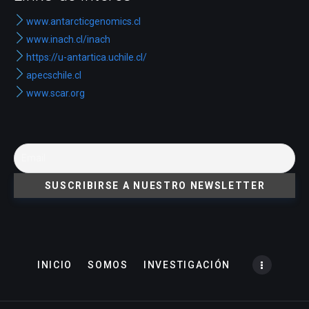
www.antarcticgenomics.cl
www.inach.cl/inach
https://u-antartica.uchile.cl/
apecschile.cl
www.scar.org
INICIO
SOMOS
INVESTIGACIÓN