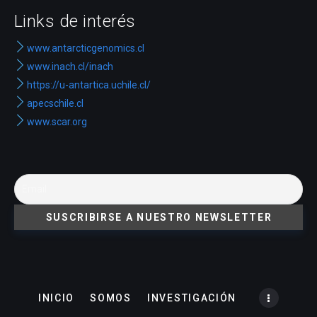
Links de interés
www.antarcticgenomics.cl
www.inach.cl/inach
https://u-antartica.uchile.cl/
apecschile.cl
www.scar.org
INICIO
SOMOS
INVESTIGACIÓN