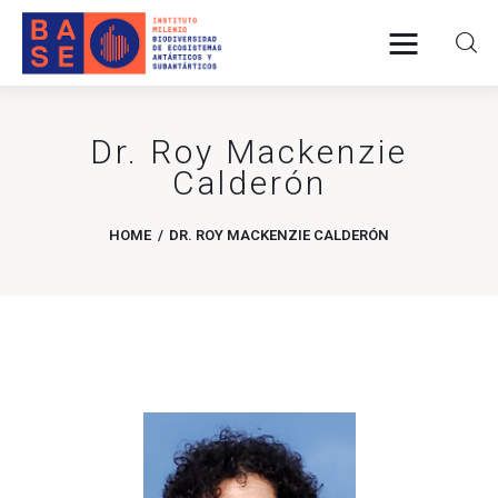
Dr. Roy Mackenzie
INICIO
Calderón
SOMOS
HOME
DR. ROY MACKENZIE CALDERÓN
INVESTIGACIÓN
PUBLICACIONES
COLABORACIÓN
COMUNICACIONES