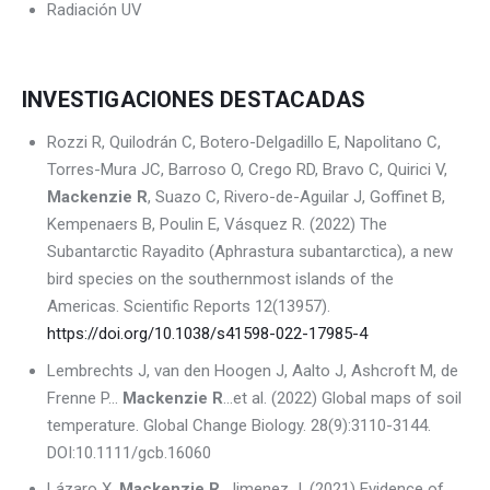
Radiación UV
INVESTIGACIONES DESTACADAS
Rozzi R, Quilodrán C, Botero-Delgadillo E, Napolitano C,
Torres-Mura JC, Barroso O, Crego RD, Bravo C, Quirici V,
Mackenzie R
, Suazo C, Rivero-de-Aguilar J, Goffinet B,
Kempenaers B, Poulin E, Vásquez R. (2022) The
Subantarctic Rayadito (Aphrastura subantarctica), a new
bird species on the southernmost islands of the
Americas. Scientific Reports 12(13957).
https://doi.org/10.1038/s41598-022-17985-4
Lembrechts J, van den Hoogen J, Aalto J, Ashcroft M, de
Frenne P…
Mackenzie R
…et al. (2022) Global maps of soil
temperature. Global Change Biology. 28(9):3110-3144.
DOI:10.1111/gcb.16060
Lázaro X,
Mackenzie R
, Jimenez J. (2021) Evidence of