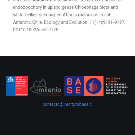
endozoochory in upland geese Chloephaga picta and
white-bellied seedsnipes Attagis malouinus in sub-
Antarctic Chile. Ecology and Evolution. 11(14):9191-9197.
DOI:10.1002/ece3.7725
contacto@institutobase.cl