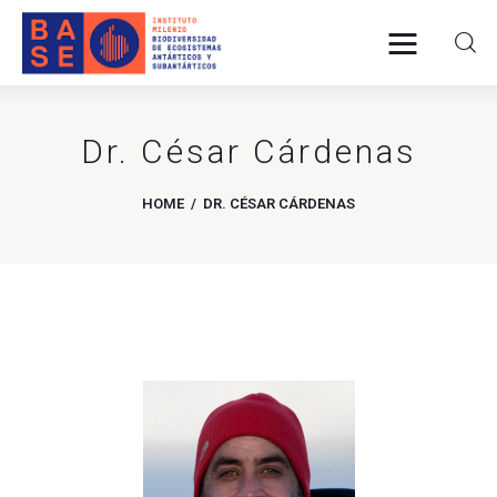
Dr. César Cárdenas
INICIO
HOME
DR. CÉSAR CÁRDENAS
SOMOS
INVESTIGACIÓN
PUBLICACIONES
COLABORACIÓN
COMUNICACIONES