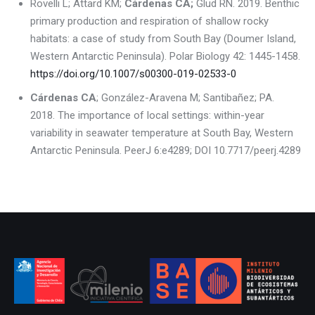
Rovelli L; Attard KM;
Cárdenas CA;
Glud RN. 2019. Benthic
primary production and respiration of shallow rocky
habitats: a case of study from South Bay (Doumer Island,
Western Antarctic Peninsula). Polar Biology 42: 1445-1458.
https://doi.org/10.1007/s00300-019-02533-0
Cárdenas CA
; González-Aravena M; Santibañez; PA.
2018. The importance of local settings: within-year
variability in seawater temperature at South Bay, Western
Antarctic Peninsula. PeerJ 6:e4289; DOI 10.7717/peerj.4289