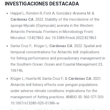
INVESTIGACIONES DESTACADA
Happel L; Rondon R; Font A; González-Aravena M; &
Cárdenas CA
. 2022. Stability of the microbiome of the
sponge Mycale (Oxymycale) acerata in the Western
Antarctic Peninsula. Frontiers in Microbiology Front.
Microbiol. 13:827863. doi: 10.3389/fmicb.2022.827863
Santa Cruz F; Krüger L;
Cárdenas CA
. 2022. Spatial and
temporal concentrations for Antarctic krill: implications
for fishing performance and precautionary management in
the Southern Ocean. Ocean and Coastal Management 23,
106146,
Krüger L; Huerta M; Santa Cruz F; &
Cárdenas CA
. 2021.
Antarctic krill fishery effects over penguin populations
under adverse climate conditions: implications for the
management of fishing practices. AMBIO 50: 560-571 DOI:
10.1007/s13280-020-01386-w