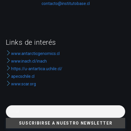
contacto@institutobase.cl
Links de interés
www.antarcticgenomics.cl
www.inach.cl/inach
https://u-antartica.uchile.cl/
apecschile.cl
www.scar.org